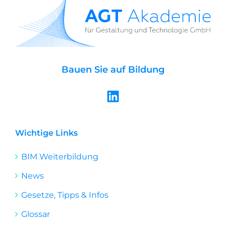
Bauen Sie auf Bildung
L
i
n
k
Wichtige Links
e
BIM Weiterbildung
d
i
News
n
Gesetze, Tipps & Infos
Glossar