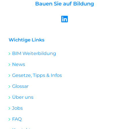
Bauen Sie auf Bildung
L
i
n
k
Wichtige Links
e
BIM Weiterbildung
d
i
News
n
Gesetze, Tipps & Infos
Glossar
Über uns
Jobs
FAQ