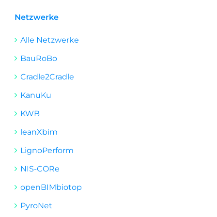
Netzwerke
Alle Netzwerke
BauRoBo
Cradle2Cradle
KanuKu
KWB
leanXbim
LignoPerform
NIS-CORe
openBIMbiotop
PyroNet