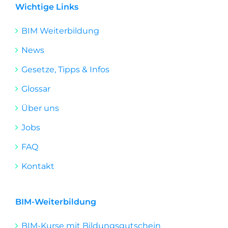
k
Wichtige Links
e
BIM Weiterbildung
d
i
News
n
Gesetze, Tipps & Infos
Glossar
Über uns
Jobs
FAQ
Kontakt
BIM-Weiterbildung
BIM-Kurse mit Bildungsgutschein