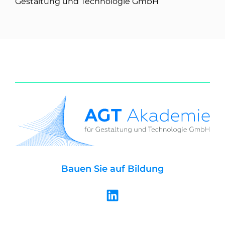
Gestaltung und Technologie GmbH
Bauen Sie auf Bildung
L
i
n