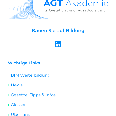
Bauen Sie auf Bildung
L
i
n
k
Wichtige Links
e
BIM Weiterbildung
d
i
News
n
Gesetze, Tipps & Infos
Glossar
Über uns