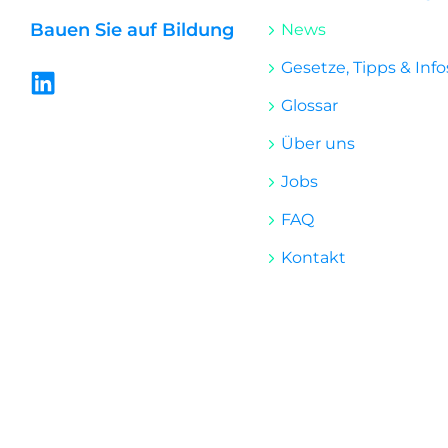
Bauen Sie auf Bildung
News
Gesetze, Tipps & Info
L
i
Glossar
n
Über uns
k
e
Jobs
d
FAQ
i
n
Kontakt