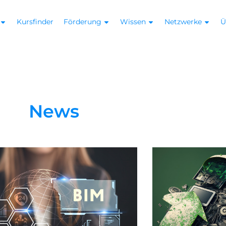
Kursfinder
Förderung
Wissen
Netzwerke
Ü
News
Seite
Seite
Seite
Seite
Seite
Seite
Seite
Seite