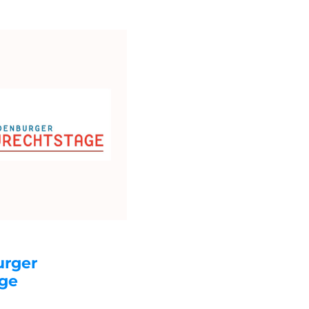
urger
ge