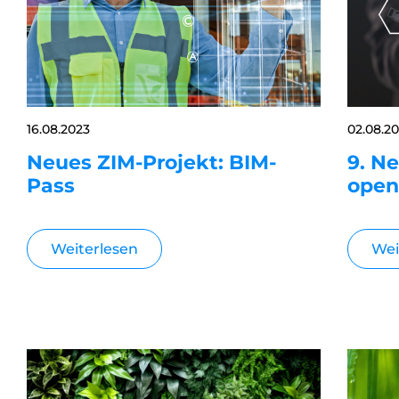
16.08.2023
02.08.2
Neues ZIM-Projekt: BIM-
9. N
Pass
open
Weiterlesen
Wei