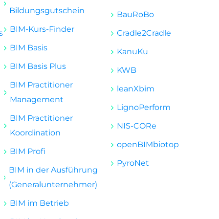
Bildungsgutschein
BauRoBo
BIM-Kurs-Finder
s
Cradle2Cradle
BIM Basis
KanuKu
BIM Basis Plus
KWB
BIM Practitioner
leanXbim
Management
LignoPerform
BIM Practitioner
NIS-CORe
Koordination
openBIMbiotop
BIM Profi
PyroNet
BIM in der Ausführung
(Generalunternehmer)
BIM im Betrieb